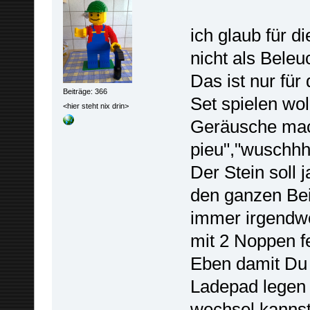
ich glaub für d
nicht als Bele
Das ist nur für
Beiträge: 366
Set spielen wol
<hier steht nix drin>
Geräusche mach
pieu","wuschhh
Der Stein soll 
den ganzen Bei
immer irgendwo 
mit 2 Noppen fe
Eben damit Du 
Ladepad legen 
wechsel kannst