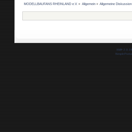
MODELLBAUFANS RHEINLAND e.V.
»
Allgemein
»
Allgemeine Diskussion
SMF 2.0.1
SimplePorta