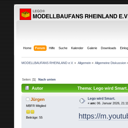
Home
Forum
Hilfe
Suche
Kalender
Galerie
Downloads
Einlo
MODELLBAUFANS RHEINLAND e.V.
»
Allgemein
»
Allgemeine Diskussion
Seiten: [
1
]
Nach unten
Autor
Thema: Lego wird Smart.
Lego wird Smart.
Jürgen
«
am:
06. Januar 2026, 21:1
MBFR Mitglied
https://m.yo
Beiträge: 55