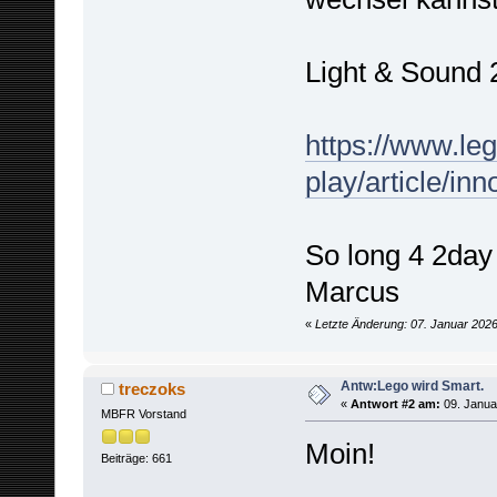
Light & Sound 2.
https://www.le
play/article/inn
So long 4 2day
Marcus
«
Letzte Änderung: 07. Januar 202
Antw:Lego wird Smart.
treczoks
«
Antwort #2 am:
09. Janua
MBFR Vorstand
Moin!
Beiträge: 661